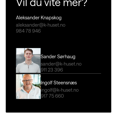
Vil du vite mer?
Aleksander Knapskog
aleksander@k-huset.no
984 78 946
Sander Sørhaug
sander@k-huset.no
911 23 396
Ingolf Steensnæs
ingolf@k-huset.no
917 75 660