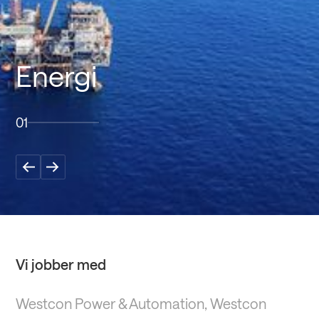
Energi
01
Slide 2 of 4.
Vi jobber med
Westcon Power & Automation, Westcon